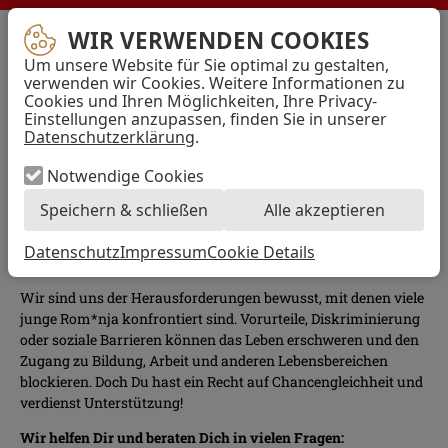
WIR VERWENDEN COOKIES
AWO
Bremen
Um unsere Website für Sie optimal zu gestalten,
–
Menü
verwenden wir Cookies. Weitere Informationen zu
Arbeiterwohlfahrt
Cookies und Ihren Möglichkeiten, Ihre Privacy-
Kreisverband
Einstellungen anzupassen, finden Sie in unserer
Hansestadt
Bremen
Datenschutzerklärung
.
best life
e.V.
Du hast einen Roma-
Notwendige Cookies
Background?
Speichern & schließen
Alle akzeptieren
Datenschutz
Impressum
Cookie Details
...und weißt nicht weiter? Alles ist zuviel?
Wir sind uns der Herausforderungen bewusst, mit denen viele
junge Rom*nja konfrontiert sind. Vorurteile, Diskriminierung
oder soziale Barrieren können das Leben erschweren und den
Zugang zu Bildung, Arbeit und anderen Lebensbereichen
blockieren. Doch Du hast ein Recht auf Chancengleichheit und
verdienst Unterstützung!
Wir helfen Dir und beraten Dich in vielen Fragen: