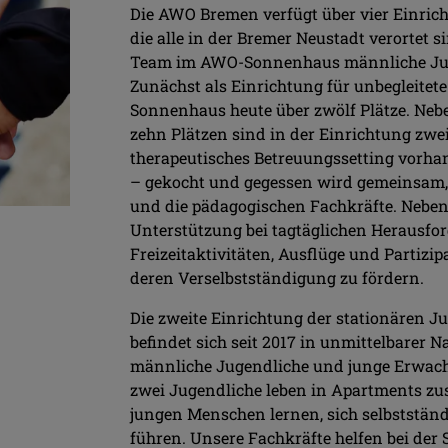
Die AWO Bremen verfügt über vier Einric
die alle in der Bremer Neustadt verortet s
Team im AWO-Sonnenhaus männliche Juge
Zunächst als Einrichtung für unbegleitete
Sonnenhaus heute über zwölf Plätze. Neb
zehn Plätzen sind in der Einrichtung zwei
therapeutisches Betreuungssetting vorha
– gekocht und gegessen wird gemeinsam, 
und die pädagogischen Fachkräfte. Nebe
Unterstützung bei tagtäglichen Herausfo
Freizeitaktivitäten, Ausflüge und Partizip
deren Verselbstständigung zu fördern.
Die zweite Einrichtung der stationären 
befindet sich seit 2017 in unmittelbarer 
männliche Jugendliche und junge Erwachs
zwei Jugendliche leben in Apartments zu
jungen Menschen lernen, sich selbststän
führen. Unsere Fachkräfte helfen bei der