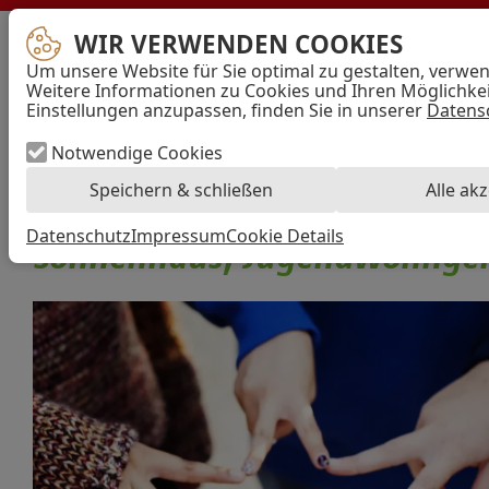
WIR VERWENDEN COOKIES
en
AWO
Um unsere Website für Sie optimal zu gestalten, verwe
Bremen
Mi
Weitere Informationen zu Cookies und Ihren Möglichkeit
–
Einstellungen anzupassen, finden Sie in unserer
Datens
Arbeiterwohlfahrt
Kreisverband
Hansestadt
Notwendige Cookies
Bremen
Speichern & schließen
Alle ak
e.V.
Stationäre und ambulante Jugendhilfe
Datenschutz
Impressum
Cookie Details
Sonnenhaus,
Jugendwohngem