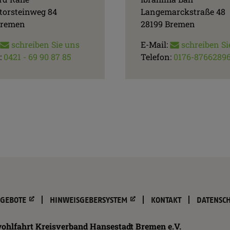
torsteinweg 84
Langemarckstraße 48
Bremen
28199 Bremen
schreiben Sie uns
E-Mail:
schreiben Si
:
0421 -
69 90 87 85
Telefon:
0176-8766289
n
NGEBOTE
HINWEISGEBERSYSTEM
KONTAKT
DATENSC
gen
ohlfahrt Kreisverband Hansestadt Bremen e.V.