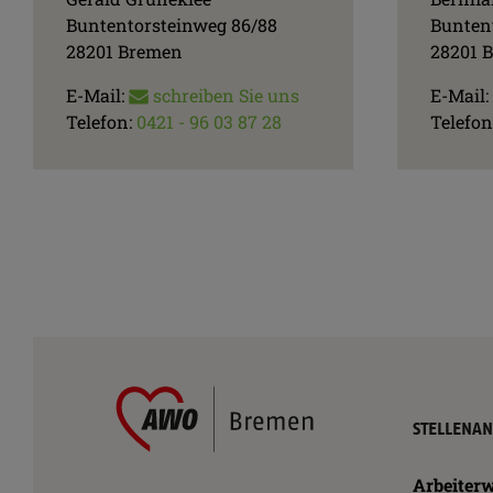
Buntentorsteinweg 86/88
Bunten
28201 Bremen
28201 
E-Mail:
schreiben Sie uns
E-Mail:
Telefon:
0421 - 96 03 87 28
Telefon
AWO
Bremen
Navigatio
STELLENA
–
übersprin
Arbeiterwohlfahrt
Kreisverband
Arbeiterw