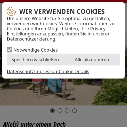
WIR VERWENDEN COOKIES
AWO
Bremen
Um unsere Website für Sie optimal zu gestalten,
–
Menü
verwenden wir Cookies. Weitere Informationen zu
Arbeiterwohlfahrt
Cookies und Ihren Möglichkeiten, Ihre Privacy-
Kreisverband
Einstellungen anzupassen, finden Sie in unserer
Hansestadt
Bremen
Datenschutzerklärung
.
e.V.
Notwendige Cookies
Speichern & schließen
Alle akzeptieren
Datenschutz
Impressum
Cookie Details
Alle(s) unter einem Dach