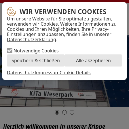
WIR VERWENDEN COOKIES
AWO
Bremen
Um unsere Website für Sie optimal zu gestalten,
–
Menü
verwenden wir Cookies. Weitere Informationen zu
Arbeiterwohlfahrt
Cookies und Ihren Möglichkeiten, Ihre Privacy-
Kreisverband
Einstellungen anzupassen, finden Sie in unserer
Hansestadt
Bremen
Datenschutzerklärung
.
e.V.
Notwendige Cookies
Speichern & schließen
Alle akzeptieren
Datenschutz
Impressum
Cookie Details
Herzlich willkommen in unserer Krippe