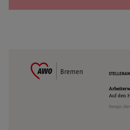
AWO
Bremen
Navigatio
STELLENA
–
übersprin
Arbeiterwohlfahrt
Kreisverband
Arbeiterw
Hansestadt
Auf den H
Bremen
e.V.
Design:
die