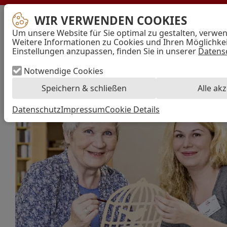
WIR VERWENDEN COOKIES
en
AWO
Um unsere Website für Sie optimal zu gestalten, verwe
Bremen
Mi
Weitere Informationen zu Cookies und Ihren Möglichkeit
–
Einstellungen anzupassen, finden Sie in unserer
Datens
Arbeiterwohlfahrt
Kreisverband
Hansestadt
Notwendige Cookies
Bremen
Speichern & schließen
Alle ak
e.V.
Datenschutz
Impressum
Cookie Details