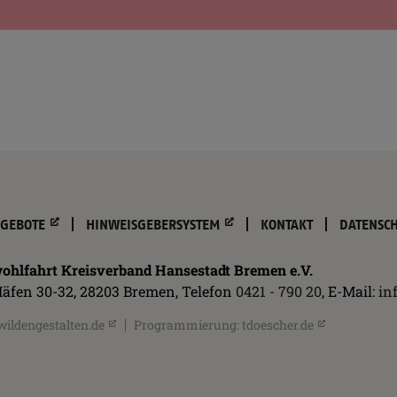
n
NGEBOTE
HINWEISGEBERSYSTEM
KONTAKT
DATENSC
gen
ohlfahrt Kreisverband Hansestadt Bremen e.V.
äfen 30-32, 28203 Bremen, Telefon
0421 - 790 20
, E-Mail:
in
wildengestalten.de
Programmierung:
tdoescher.de