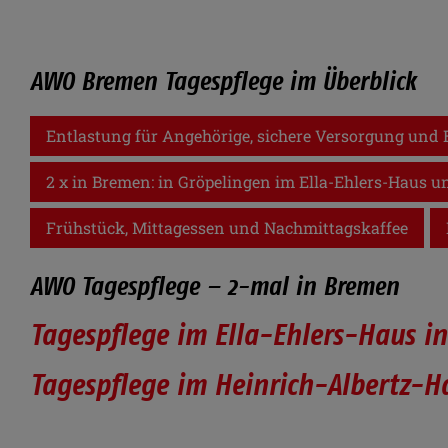
AWO Bremen Tagespflege im Überblick
Entlastung für Angehörige, sichere Versorgung und 
2 x in Bremen: in Gröpelingen im Ella-Ehlers-Haus u
Frühstück, Mittagessen und Nachmittagskaffee
AWO Tagespflege – 2-mal in Bremen
Tagespflege im Ella-Ehlers-Haus i
Tagespflege im Heinrich-Albertz-H