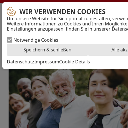
WIR VERWENDEN COOKIES
en
AWO
Um unsere Website für Sie optimal zu gestalten, verwe
Bremen
Mi
Weitere Informationen zu Cookies und Ihren Möglichkeit
–
Einstellungen anzupassen, finden Sie in unserer
Datens
Arbeiterwohlfahrt
Kreisverband
Hansestadt
Notwendige Cookies
Bremen
Speichern & schließen
Alle ak
e.V.
Datenschutz
Impressum
Cookie Details