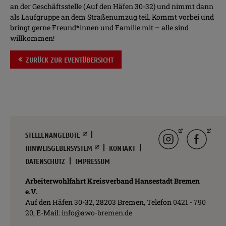
an der Geschäftsstelle (Auf den Häfen 30-32) und nimmt dann
als Laufgruppe an dem Straßenumzug teil. Kommt vorbei und
bringt gerne Freund*innen und Familie mit – alle sind
willkommen!
ZURÜCK ZUR EVENTÜBERSICHT
Navigation
Instagram
facebook
STELLENANGEBOTE
überspringen
HINWEISGEBERSYSTEM
KONTAKT
DATENSCHUTZ
IMPRESSUM
Arbeiterwohlfahrt Kreisverband Hansestadt Bremen
e.V.
Auf den Häfen 30-32, 28203 Bremen, Telefon
0421 - 790
20
, E-Mail:
info@awo-bremen.de