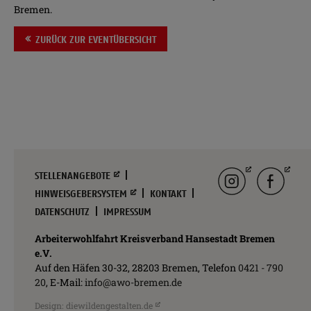
Bremen.
ZURÜCK ZUR EVENTÜBERSICHT
Navigation
Instagram
facebook
STELLENANGEBOTE
überspringen
HINWEISGEBERSYSTEM
KONTAKT
DATENSCHUTZ
IMPRESSUM
Arbeiterwohlfahrt Kreisverband Hansestadt Bremen
e.V.
Auf den Häfen 30-32, 28203 Bremen, Telefon
0421 - 790
20
, E-Mail:
info@awo-bremen.de
Design:
diewildengestalten.de