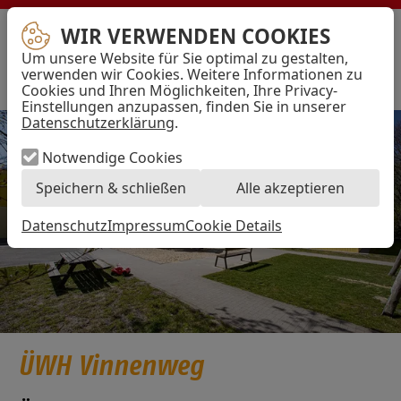
WIR VERWENDEN COOKIES
AWO
Bremen
Um unsere Website für Sie optimal zu gestalten,
–
Menü
verwenden wir Cookies. Weitere Informationen zu
Arbeiterwohlfahrt
Cookies und Ihren Möglichkeiten, Ihre Privacy-
Kreisverband
Einstellungen anzupassen, finden Sie in unserer
Hansestadt
Bremen
Datenschutzerklärung
.
e.V.
Notwendige Cookies
Speichern & schließen
Alle akzeptieren
Datenschutz
Impressum
Cookie Details
ÜWH Vinnenweg