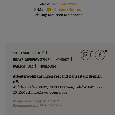
Telefon:
0421-69679969
E-Mail:
schreiben Sie uns
Leitung:
Maureen Meinhardt
Navigation
Instagram
facebook
STELLENANGEBOTE
überspringen
HINWEISGEBERSYSTEM
KONTAKT
DATENSCHUTZ
IMPRESSUM
Arbeiterwohlfahrt Kreisverband Hansestadt Bremen
e.V.
Auf den Häfen 30-32, 28203 Bremen, Telefon
0421 - 790
20
, E-Mail:
info@awo-bremen.de
Design:
diewildengestalten.de
Programmierung:
tdoescher.de