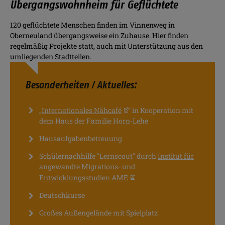
Übergangswohnheim für Geflüchtete
120 geflüchtete Menschen finden im Vinnenweg in
Oberneuland übergangsweise ein Zuhause. Hier finden
regelmäßig Projekte statt, auch mit Unterstützung aus den
umliegenden Stadtteilen.
Besonderheiten / Aktuelles:
„Internationales Nähcafé
“ in Kooperation mit
dem Haus der Familie Horn-Lehe
Hausaufgabenbetreuung
Schülernachhilfe "Lernscout" durch
Institut für
angewandte Migrations- und
Entwicklungsstudien AME
Deutschkurse
Großes Außengelände mit Spielplatz